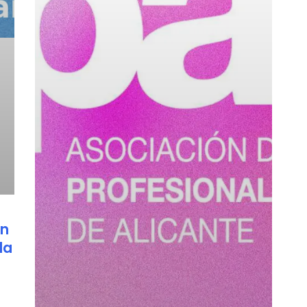
en
la