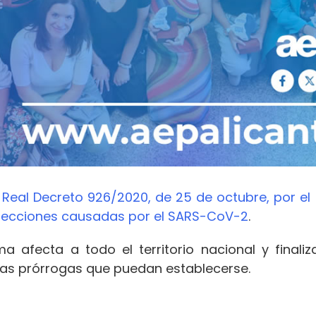
l
Real Decreto 926/2020, de 25 de octubre, por el
nfecciones causadas por el SARS-CoV-2
.
 afecta a todo el territorio nacional y finali
 las prórrogas que puedan establecerse.