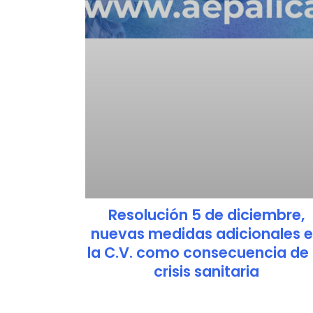
Resolución 5 de diciembre,
nuevas medidas adicionales 
la C.V. como consecuencia de 
crisis sanitaria