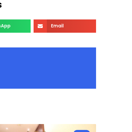
s
sApp
Email