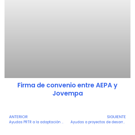
Firma de convenio entre AEPA y
Jovempa
Ant
ANTERIOR
SIGUIENTE
S
Ayudas PRTR a la adaptación e incorporación de participantes a los espacios de datos (Kit Espacios de datos)
Ayudas a proyectos de desarrollo experimental que impulsen la adopción de la inteligencia artificial en el ámbito de la salud