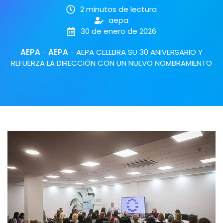
2 minutos de lectura
aepa
30 de enero de 2026
AEPA
-
AEPA
-
AEPA CELEBRA SU 30 ANIVERSARIO Y
REFUERZA LA DIRECCIÓN CON UN NUEVO NOMBRAMIENTO