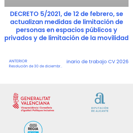
DECRETO 5/2021, de 12 de febrero, se
actualizan medidas de limitación de
personas en espacios públicos y
privados y de limitación de la movilidad
egido hasta el mercado ordinario de trabajo CV 2026
Ant
ANTERIOR
S
Resolución de 30 de diciembre de 2025 por la que se convoca el Programa de fomento de la contratación indefinida de personas jóvenes cualificadas 2026. Sistema Nacional de Garantía Juvenil