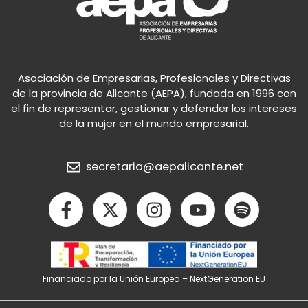
Asociación de Empresarias, Profesionales y Directivas
de la provincia de Alicante (AEPA), fundada en 1996 con
el fin de representar, gestionar y defender los intereses
de la mujer en el mundo empresarial.
secretaria@aepalicante.net
F
X
I
Y
S
a
-
n
o
p
c
t
s
u
o
e
w
t
t
t
b
i
a
u
i
Financiado por la Unión Europea – NextGeneration EU
o
t
g
b
f
o
t
r
e
y