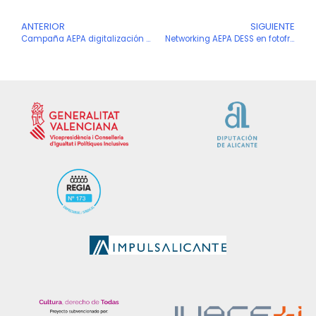
Ant
ANTERIOR
SIGUIENTE
S
Campaña AEPA digitalización de empresas y profesionales asociadas
Networking AEPA DESS en fotofrafías