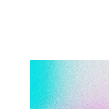
1 minuto de lectura
AEPA
-
Normativa
-
Orden TES/1573/2025, de 31 de 