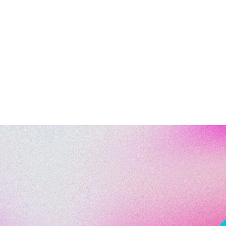
aepa
diciembre, por actualización del contenido del trámite depó
trabajo y planes de igualdad